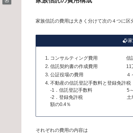
家族信託の費用構成
家族信託の費用は大きく分けて次の４つに区
家
コンサルティング費用 信託財
信託契約書の作成費用 11万円
公証役場の費用 ４～５
不動産の信託登記手数料と登録免許税
-1．信託登記手数料 5～
-2．登録免許税 土地：固定資
額の0.4％
それぞれの費用の内容は